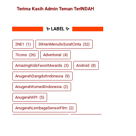
Terima Kasih Admin Teman TerINDAH
✨ LABEL ✨
2NE1
(1)
30HariMenulisSuratCinta
(32)
7Icons
(26)
Advertorial
(4)
AmazingKidsFavoritAwards
(3)
Android
(8)
AnugerahDangdutIndonesia
(9)
AnugerahKomediIndonesia
(2)
AnugerahKPI
(5)
AnugerahLembagaSensorFilm
(2)
AnugerahMusikIndonesia
(9)
ASRoma
(155)
BlogCompetition
(6)