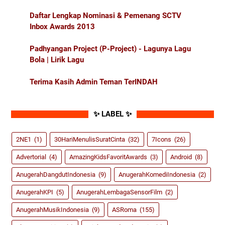
Daftar Lengkap Nominasi & Pemenang SCTV
Inbox Awards 2013
Padhyangan Project (P-Project) - Lagunya Lagu
Bola | Lirik Lagu
Terima Kasih Admin Teman TerINDAH
✨ LABEL ✨
2NE1
(1)
30HariMenulisSuratCinta
(32)
7Icons
(26)
Advertorial
(4)
AmazingKidsFavoritAwards
(3)
Android
(8)
AnugerahDangdutIndonesia
(9)
AnugerahKomediIndonesia
(2)
AnugerahKPI
(5)
AnugerahLembagaSensorFilm
(2)
AnugerahMusikIndonesia
(9)
ASRoma
(155)