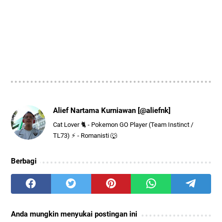
Alief Nartama Kurniawan [@aliefnk]
Cat Lover 🐈 - Pokemon GO Player (Team Instinct /
TL73) ⚡ - Romanisti 🐺
Berbagi
Anda mungkin menyukai postingan ini