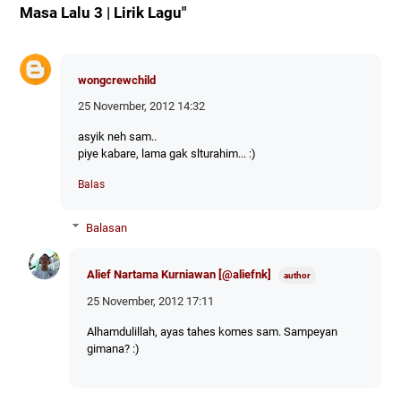
Masa Lalu 3 | Lirik Lagu"
wongcrewchild
25 November, 2012 14:32
asyik neh sam..
piye kabare, lama gak slturahim... :)
Balas
Balasan
Alief Nartama Kurniawan [@aliefnk]
25 November, 2012 17:11
Alhamdulillah, ayas tahes komes sam. Sampeyan
gimana? :)