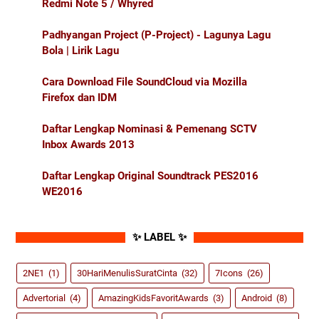
Redmi Note 5 / Whyred
Padhyangan Project (P-Project) - Lagunya Lagu
Bola | Lirik Lagu
Cara Download File SoundCloud via Mozilla
Firefox dan IDM
Daftar Lengkap Nominasi & Pemenang SCTV
Inbox Awards 2013
Daftar Lengkap Original Soundtrack PES2016
WE2016
✨ LABEL ✨
2NE1
(1)
30HariMenulisSuratCinta
(32)
7Icons
(26)
Advertorial
(4)
AmazingKidsFavoritAwards
(3)
Android
(8)