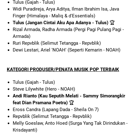
Tulus (Gajah - Tulus)
Widi Puradireja, Arya Aditya, Ilman Ibrahim Isa, Java
Finger (Himalaya - Maliq & d'Essentials)
Tulus (Jangan Cintai Aku Apa Adanya - Tulus)
🏆
Rizal Armada, Radha Armada (Pergi Pagi Pulang Pagi -
Armada)
Ruri Repvblik (Selimut Tetangga - Repvblik)
Dewi Lestari, Ariel 'NOAH' (Seperti Kemarin - NOAH)
KATEGORI PRODUSER/PENATA MUSIK POP TERBAIK
Tulus (Gajah - Tulus)
Steve Lilywhite (Hero - NOAH)
Andi Rianto (Kau Seputih Melati - Sammy Simorangkir
feat Dian Pramana Poetra)
🏆
Eross Candra (Lapang Dada - Sheila On 7)
Repvblik (Selimut Tetangga - Repvblik)
Melly Goeslaw, Anto Hoed (Surga Yang Tak Dirindukan -
Krisdayanti)