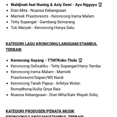
Waldjinah feat Nuning & Asty Dewi - Ayo Ngguyu
🏆
Dian Mita - Nuansa Kebangsaan
Mamiek Prasitoresmi - Keroncong Irama Malam
Tetty Supangat - Gambang Semarang
Tuti Maryati - Keroncong Hanya Satu
KATEGORI LAGU KRONCONG/LANGGAM/STAMBUL
TERBAIK
Keroncong Goyang - TTM?Koko Thole
🏆
Keroncong Gelisahku - Tetty Supangat/Harry Yamba
Keroncong Irama Malam - Mamiek
Prasitoresmi/Sapari/WS Nardi
Keroncong Tanah Papua - Arfetya Wulan
Romadhona/Aulia Qirya Rais
Nuansa Kebangsaan - Dian Mita/Kate Wayah Sidiq
KATEGORI PRODUSER/PENATA MUSIK
KRONCONG/LANGGAM/STAMBUL TERBAIK