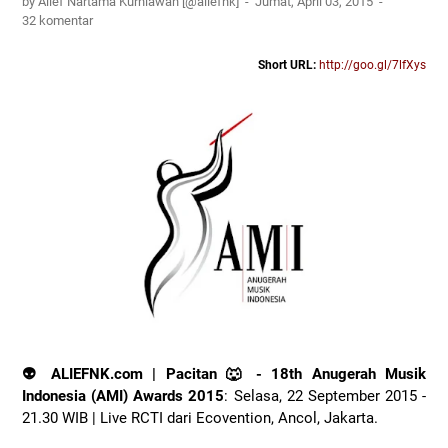
by Alief Nartama Kurniawan [@aliefnk]
Jumat, April 03, 2015
32 komentar
Short URL:
http://goo.gl/7lfXys
👽 ALIEFNK.com | Pacitan 🐺 -
18th Anugerah Musik
Indonesia (AMI) Awards 2015
: Selasa, 22 September 2015 -
21.30 WIB | Live RCTI dari Ecovention, Ancol, Jakarta.