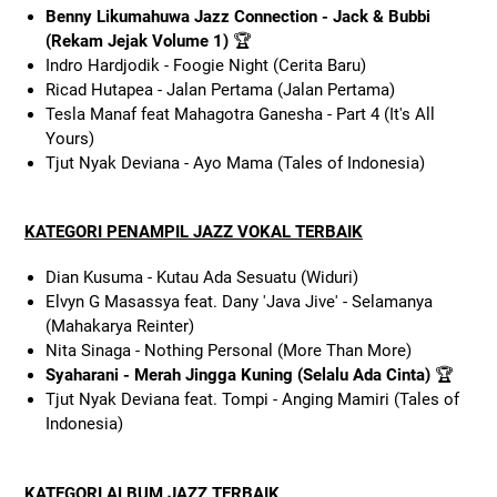
Benny Likumahuwa Jazz Connection - Jack & Bubbi
(Rekam Jejak Volume 1)
🏆
Indro Hardjodik - Foogie Night (Cerita Baru)
Ricad Hutapea - Jalan Pertama (Jalan Pertama)
Tesla Manaf feat Mahagotra Ganesha - Part 4 (It's All
Yours)
Tjut Nyak Deviana - Ayo Mama (Tales of Indonesia)
KATEGORI PENAMPIL JAZZ VOKAL TERBAIK
Dian Kusuma - Kutau Ada Sesuatu (Widuri)
Elvyn G Masassya feat. Dany 'Java Jive' - Selamanya
(Mahakarya Reinter)
Nita Sinaga - Nothing Personal (More Than More)
Syaharani - Merah Jingga Kuning (Selalu Ada Cinta)
🏆
Tjut Nyak Deviana feat. Tompi - Anging Mamiri (Tales of
Indonesia)
KATEGORI ALBUM JAZZ TERBAIK