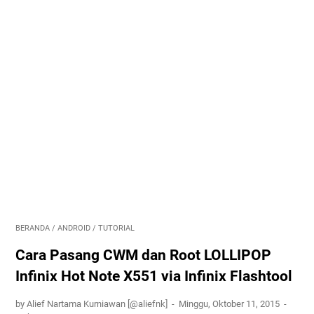
BERANDA
/
ANDROID
/
TUTORIAL
Cara Pasang CWM dan Root LOLLIPOP
Infinix Hot Note X551 via Infinix Flashtool
by Alief Nartama Kurniawan [@aliefnk]
Minggu, Oktober 11, 2015