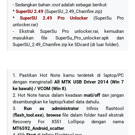
- Sedangkan bahan
root
adalah sebagai berikut:
*
SuperSU 2.49
(SuperSU_2.49_Chainfire.zip)
*
SuperSU 2.49 Pro Unlocker
(SuperSu Pro
unlocker.rar)
- Ekstrak SuperSu Pro unlocker.rar, kemudian
masukkan file SuperSu_Pro_unlocker.apk dan
SuperSU_2.49_Chainfire.zip ke SDcard (di luar folder).
1. Pastikan Hot Note kamu terdetek di laptop/PC
dengan menginstall
All MTK USB Driver 2014 (Win 7
ke bawah) / VCOM (Win 8)
.
2. Hot Note harus dalam keadaan
mati/off
dan jangan
disambungkan ke laptop/kabel data dahulu.
3.
Run as administrator
Infinix flashtool
(
flash_tool.exe
),
browse
file dalam folder hasil ekstrak
Recovery For X551 Lollipop dengan nama
MT6592_Android_scatter
.
4. Klik
Start
di Infinix Flashtool-nya.