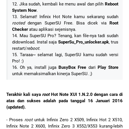
12. Jika sudah, kembali ke menu awal dan pilih
Reboot
System Now
.
13. Selamat! Infinix Hot Note kamu sekarang sudah
rooted
dengan SuperSU Free. Bisa dicek via
Root
Checker
atau aplikasi sejenisnya.
14. Mau SuperSU Pro? Tenang, kan file-nya tadi sudah
didownload. Instal saja
SuperSu_Pro_unlocker.apk
, trus
restart/
reboot
.
15. Taraaa~ selamat lagi, SuperSU kamu sudah versi
Pro! :)
16. Oh ya, install juga
BusyBox Free
dari
Play Store
untuk memaksimalkan kinerja SuperSU. ;)
Terakhir kali saya
root
Hot Note XUI 1.N.2.0 dengan cara di
atas dan sukses adalah pada tanggal 16 Januari 2016
(updated).
- Proses
root
untuk Infinix Zero 2 X509, Infinix Hot 2 X510,
Infinix Note 2 X600, Infinix Zero 3 X552/X553 kurang-lebih