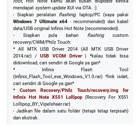
root
, Hot Note kamu akan susah diupdate ketika
mendapat
system update
XUI via OTA. :)
- Siapkan peralatan
flashing
: laptop/PC (saya pakai
Windows 7 Ultimate x64
- recommended) dan kabel
data/USB original Infinix Hot Note (recommended).
- Siapkan pula bahan
flashing
custom
recovery/CWM/Philz Touch:
* All MTK USB Driver 2014 (All MTK USB Driver
2014.rar) /
USB VCOM Driver
| *kalau tidak bisa
didownload, cari sendiri di Google ya gan*
* Infinix Flash Tool
(Infinix_Flash_Tool_exe_Windows_V1.0.rar) *link isdet,
cari sendiri di Google ya gan*
*
Custom Recovery/Philz Touch/recovery.img for
Infinix Hot Note X551 Lollipop
(Recovery For X551
Lollipop_BY_Vipelshaer.rar)
- Jadikan file dalam satu folder (tetapi tetap terpisah)
dan ekstrak.