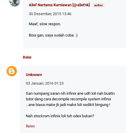
Alief Nartama Kurniawan [@aliefnk]
30 Desember, 2015 13:46
Maaf, slow respon.
Bisa gan, saya sudah coba. :)
Balas
Unknown
03 Januari, 2016 01:23
Gan numpang saran nih infinix ane udh loli nah buatin
tutor dang cara decompile recompile system infinix
...ane biasa make jb jadi make loli sedikit bingung !
Nah stockrom infinix loli tuh odex bukan?
Balas