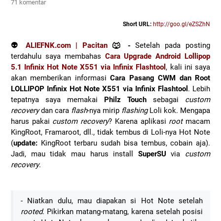
71 komentar
Short URL:
http://goo.gl/eZSZhN
👽
ALIEFNK.com | Pacitan
🐺 -
Setelah pada posting
terdahulu saya membahas
Cara Upgrade Android Lollipop
5.1 Infinix Hot Note X551 via Infinix Flashtool
, kali ini saya
akan memberikan informasi
Cara Pasang CWM dan Root
LOLLIPOP Infinix Hot Note X551 via Infinix Flashtool
. Lebih
tepatnya saya memakai
Philz Touch
sebagai
custom
recovery
dan cara
flash
-nya mirip
flashing
Loli kok. Mengapa
harus pakai
custom recovery
? Karena aplikasi
root
macam
KingRoot, Framaroot, dll., tidak tembus di Loli-nya Hot Note
(
update:
KingRoot terbaru sudah bisa tembus, cobain aja).
Jadi, mau tidak mau harus install
SuperSU
via
custom
recovery
.
- Niatkan dulu, mau diapakan si Hot Note setelah
rooted
. Pikirkan matang-matang, karena setelah posisi