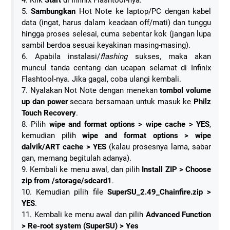
5.
Sambungkan
Hot Note ke laptop/PC dengan kabel
data (ingat, harus dalam keadaan off/mati) dan tunggu
hingga proses selesai, cuma sebentar kok (jangan lupa
sambil berdoa sesuai keyakinan masing-masing).
6. Apabila instalasi/
flashing
sukses, maka akan
muncul tanda centang dan ucapan selamat di Infinix
Flashtool-nya. Jika gagal, coba ulangi kembali.
7. Nyalakan Not Note dengan menekan
tombol volume
up dan power
secara bersamaan untuk masuk ke
Philz
Touch Recovery
.
8. Pilih
wipe and format options > wipe cache > YES
,
kemudian pilih
wipe and format options > wipe
dalvik/ART cache > YES
(kalau prosesnya lama, sabar
gan, memang begitulah adanya).
9. Kembali ke menu awal, dan pilih
Install ZIP > Choose
zip from /storage/sdcard1
.
10. Kemudian pilih file
SuperSU_2.49_Chainfire.zip >
YES
.
11. Kembali ke menu awal dan pilih
Advanced Function
> Re-root system (SuperSU) > Yes