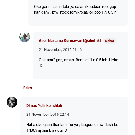
Oke gann flash stoknya dalam keadaan root gpp
kan gan? , btw stock rom kitkat/lollipop 1.N.0.5 ni
Alief Nartama Kurniawan [@aliefnk]
21 November, 2015 21:46
Gak apa2 gan, aman. Rom loli 1.n.0.5 lah. Hehe.
:D
Balas
Dimas Yulinko Ishlah
21 November, 2015 22:14
Haha oke gann thanks infonya , langsung mw flash ke
1N.0.5 aj biar bisa ota :D