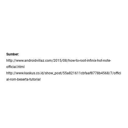
Sumber:
http://www.androidvillaz.com/2015/08/how-to-root-infinix-hot-note-
official.html
http://www.kaskus.co.id/show_post/55a821611cbfaaf8778b4568/7/offici
al-rom-beserta-tutorial