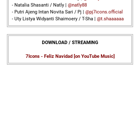
- Natalia Shasanti / Natly |
@natly88
- Putri Ajeng Intan Novita Sari / Pj |
@pj7icons.official
- Uty Listya Widyanti Shaimoery / T-Sha |
@t.shaaaaaa
DOWNLOAD / STREAMING
7Icons - Feliz Navidad [on YouTube Music]