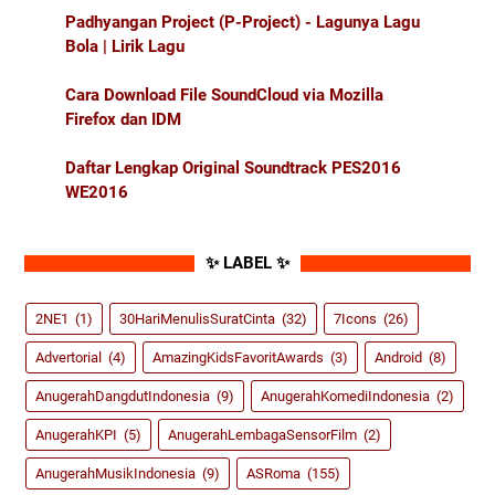
Padhyangan Project (P-Project) - Lagunya Lagu
Bola | Lirik Lagu
Cara Download File SoundCloud via Mozilla
Firefox dan IDM
Daftar Lengkap Original Soundtrack PES2016
WE2016
✨ LABEL ✨
2NE1
(1)
30HariMenulisSuratCinta
(32)
7Icons
(26)
Advertorial
(4)
AmazingKidsFavoritAwards
(3)
Android
(8)
AnugerahDangdutIndonesia
(9)
AnugerahKomediIndonesia
(2)
AnugerahKPI
(5)
AnugerahLembagaSensorFilm
(2)
AnugerahMusikIndonesia
(9)
ASRoma
(155)