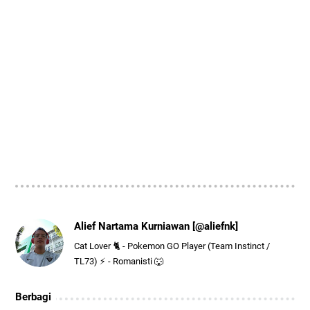
Alief Nartama Kurniawan [@aliefnk]
Cat Lover 🐈 - Pokemon GO Player (Team Instinct /
TL73) ⚡ - Romanisti 🐺
Berbagi