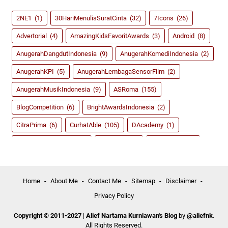
2NE1
(1)
30HariMenulisSuratCinta
(32)
7Icons
(26)
Advertorial
(4)
AmazingKidsFavoritAwards
(3)
Android
(8)
AnugerahDangdutIndonesia
(9)
AnugerahKomediIndonesia
(2)
AnugerahKPI
(5)
AnugerahLembagaSensorFilm
(2)
AnugerahMusikIndonesia
(9)
ASRoma
(155)
BlogCompetition
(6)
BrightAwardsIndonesia
(2)
CitraPrima
(6)
CurhatAble
(105)
DAcademy
(1)
dahSyatAwardsRCTI
(8)
Dangdut
(59)
DidiKempot
(3)
FestivalFilmIndonesia
(2)
FIFA14
(2)
FIFA15
(4)
Game
(135)
Girlband
(39)
GirlsGeneration
(5)
Home
About Me
Contact Me
Sitemap
Disclaimer
Privacy Policy
HappyAsmara
(3)
InboxAwardsSCTV
(5)
IndahDewiPertiwi
(18)
IndonesiaKidsChoiceAwards
(3)
Copyright © 2011-2027
|
Alief Nartama Kurniawan's Blog
by
@aliefnk
.
All Rights Reserved.