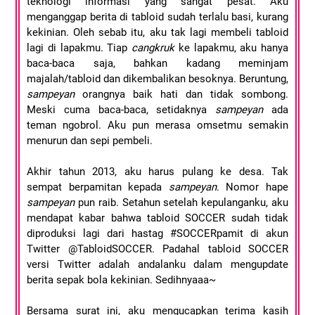
teknologi informasi yang sangat pesat. Aku
menganggap berita di tabloid sudah terlalu basi, kurang
kekinian. Oleh sebab itu, aku tak lagi membeli tabloid
lagi di lapakmu. Tiap
cangkruk
ke lapakmu, aku hanya
baca-baca saja, bahkan kadang meminjam
majalah/tabloid dan dikembalikan besoknya. Beruntung,
sampeyan
orangnya baik hati dan tidak sombong.
Meski cuma baca-baca, setidaknya
sampeyan
ada
teman ngobrol. Aku pun merasa omsetmu semakin
menurun dan sepi pembeli.
Akhir tahun 2013, aku harus pulang ke desa. Tak
sempat berpamitan kepada
sampeyan
. Nomor hape
sampeyan
pun raib. Setahun setelah kepulanganku, aku
mendapat kabar bahwa tabloid SOCCER sudah tidak
diproduksi lagi dari hastag #SOCCERpamit di akun
Twitter @TabloidSOCCER. Padahal tabloid SOCCER
versi Twitter adalah andalanku dalam mengupdate
berita sepak bola kekinian. Sedihnyaaa~
Bersama surat ini, aku mengucapkan terima kasih