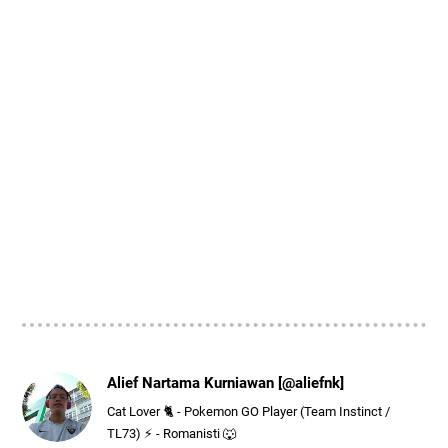
Alief Nartama Kurniawan [@aliefnk]
Cat Lover 🐈 - Pokemon GO Player (Team Instinct /
TL73) ⚡ - Romanisti 🐺