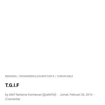
BERANDA
/
30HARIMENULISSURATCINTA
/
CURHATABLE
T.G.I.F
by Alief Nartama Kurniawan [@aliefnk]
Jumat, Februari 26, 2016
2 komentar