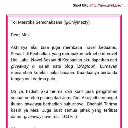
Short URL:
http://goo.gl/nLLye7
To: Meistika Senichaksana (@OnlyMezty)
Dear, Mez.
Akhirnya aku bisa juga membaca novel keduamu,
Sesaat di Keabadian, yang merupakan sekuel dari novel
Hai, Luka. Novel Sesaat di Keabadian aku dapatkan dari
giveaway
di salah satu blog (
blogtour
). Lumayan
menambah koleksi buku bacaan. Dua-duanya bertanda
tangan asli darimu pula.
Oh ya, hadiah aku terima dari kurir jasa pengiriman
sesaat setelah pulang dari Jumat'an. Aku jadi semangat
ikutan
giveaway
berhadiah buku/novel. Bhahak! Terima
kasih ya Mez. Juga buat semua pihak yang terlibat
dalam
giveaway
novelmu. T.G.I.F. :)