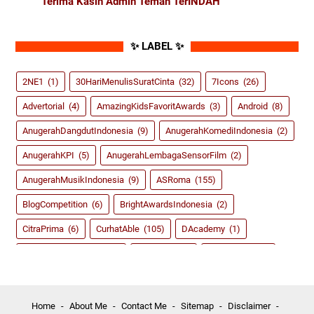
Terima Kasih Admin Teman TerINDAH
✨ LABEL ✨
2NE1
(1)
30HariMenulisSuratCinta
(32)
7Icons
(26)
Advertorial
(4)
AmazingKidsFavoritAwards
(3)
Android
(8)
AnugerahDangdutIndonesia
(9)
AnugerahKomediIndonesia
(2)
AnugerahKPI
(5)
AnugerahLembagaSensorFilm
(2)
AnugerahMusikIndonesia
(9)
ASRoma
(155)
BlogCompetition
(6)
BrightAwardsIndonesia
(2)
CitraPrima
(6)
CurhatAble
(105)
DAcademy
(1)
dahSyatAwardsRCTI
(8)
Dangdut
(59)
DidiKempot
(3)
FestivalFilmIndonesia
(2)
FIFA14
(2)
FIFA15
(4)
Game
(135)
Girlband
(39)
GirlsGeneration
(5)
Home
About Me
Contact Me
Sitemap
Disclaimer