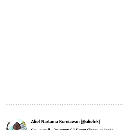
Alief Nartama Kurniawan [@aliefnk]
Cat Lover 🐈 - Pokemon GO Player (Team Instinct /