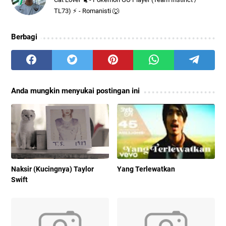
TL73) ⚡ - Romanisti 🐺
Berbagi
Anda mungkin menyukai postingan ini
Naksir (Kucingnya) Taylor
Yang Terlewatkan
Swift