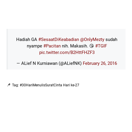
Hadiah GA
#SesaatDiKeabadian
@OnlyMezty
sudah
nyampe
#Pacitan
nih. Makasih. 😘
#TGIF
pic.twitter.com/B2HttFHZF3
— ALief N Kurniawan (@ALiefNK)
February 26, 2016
📌
Tag: #30HariMenulisSuratCinta Hari ke-27