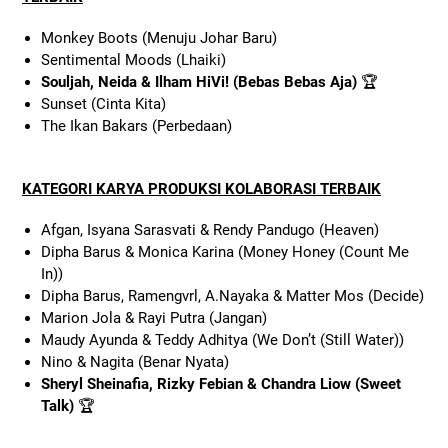
Monkey Boots (Menuju Johar Baru)
Sentimental Moods (Lhaiki)
Souljah, Neida & Ilham HiVi! (Bebas Bebas Aja)
🏆
Sunset (Cinta Kita)
The Ikan Bakars (Perbedaan)
KATEGORI KARYA PRODUKSI KOLABORASI TERBAIK
Afgan, Isyana Sarasvati & Rendy Pandugo (Heaven)
Dipha Barus & Monica Karina (Money Honey (Count Me
In))
Dipha Barus, Ramengvrl, A.Nayaka & Matter Mos (Decide)
Marion Jola & Rayi Putra (Jangan)
Maudy Ayunda & Teddy Adhitya (We Don’t (Still Water))
Nino & Nagita (Benar Nyata)
Sheryl Sheinafia, Rizky Febian & Chandra Liow (Sweet
Talk)
🏆