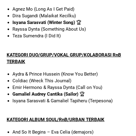
Agnez Mo (Long As I Get Paid)
Dira Sugandi (Malaikat Kecilku)
Isyana Sarasvati (Winter Song)
🏆
Rayssa Dynta (Something About Us)
Teza Sumendra (I Did It)
KATEGORI DUO/GRUP/VOKAL GRUP/KOLABORASI RnB
TERBAIK
Aydra & Prince Hussein (Know You Better)
Coldiac (Wreck This Journal)
Emir Hermono & Rayssa Dynta (Call on You)
Gamaliel Audrey Cantika (Sailor)
🏆
Isyana Sarasvati & Gamaliel Tapiheru (Terpesona)
KATEGORI ALBUM SOUL/RnB/URBAN TERBAIK
And So It Begins – Eva Celia (demajors)