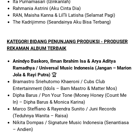
Ita Purnamasari (Izinkanlah)
Rahmania Astrini (Aku Cinta Dia)
RAN, Maisha Kanna & Lil’li Latisha (Selamat Pagi)
The Kadrijimmo (Seandainya Aku Bisa Terbang)
KATEGORI BIDANG PENUNJANG PRODUKSI - PRODUSER
REKAMAN ALBUM TERBAIK
Anindyo Baskoro, Ilman Ibrahim Isa & Arya Aditya
Ramadhya / Universal Music Indonesia (Jangan – Marion
Jola & Rayi Putra)
🏆
Bramastro Sriehutomo Khaeroni / Cubs Club
Entertainment (Idols – Bam Mastro & Matter Mos)
Dipha Barus / Pon Your Tone (Money Honey (Count Me
In) – Dipha Barus & Monica Karina)
Marco Steffiano & Rayendra Sunito / Juni Records
(Teduhnya Wanita – Raisa)
Nikita Dompas / Signature Music Indonesia (Senantiasa
– Andien)