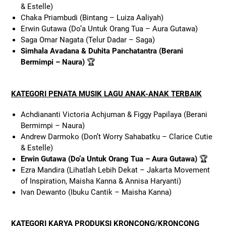
& Estelle)
Chaka Priambudi (Bintang – Luiza Aaliyah)
Erwin Gutawa (Do’a Untuk Orang Tua – Aura Gutawa)
Saga Omar Nagata (Telur Dadar – Saga)
Simhala Avadana & Duhita Panchatantra (Berani
Bermimpi – Naura)
🏆
KATEGORI PENATA MUSIK LAGU ANAK-ANAK TERBAIK
Achdiananti Victoria Achjuman & Figgy Papilaya (Berani
Bermimpi – Naura)
Andrew Darmoko (Don’t Worry Sahabatku – Clarice Cutie
& Estelle)
Erwin Gutawa (Do’a Untuk Orang Tua – Aura Gutawa)
🏆
Ezra Mandira (Lihatlah Lebih Dekat – Jakarta Movement
of Inspiration, Maisha Kanna & Annisa Haryanti)
Ivan Dewanto (Ibuku Cantik – Maisha Kanna)
KATEGORI KARYA PRODUKSI KRONCONG/KRONCONG