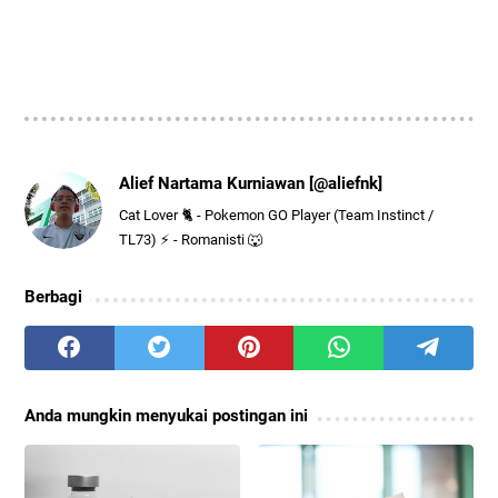
Alief Nartama Kurniawan [@aliefnk]
Cat Lover 🐈 - Pokemon GO Player (Team Instinct /
TL73) ⚡ - Romanisti 🐺
Berbagi
Anda mungkin menyukai postingan ini