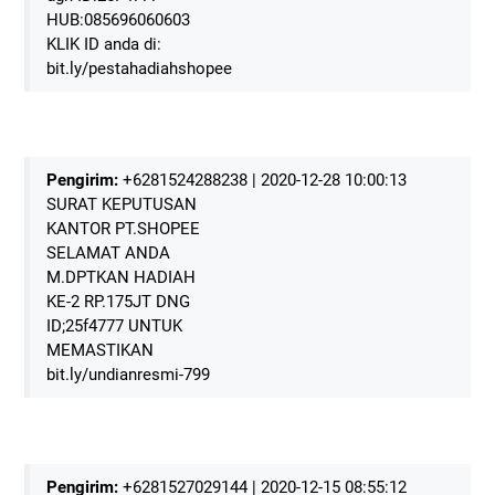
HUB:085696060603
KLIK ID anda di:
bit.ly/pestahadiahshopee
Pengirim:
+6281524288238 | 2020-12-28 10:00:13
SURAT KEPUTUSAN
KANTOR PT.SHOPEE
SELAMAT ANDA
M.DPTKAN HADIAH
KE-2 RP.175JT DNG
ID;25f4777 UNTUK
MEMASTIKAN
bit.ly/undianresmi-799
Pengirim:
+6281527029144 | 2020-12-15 08:55:12