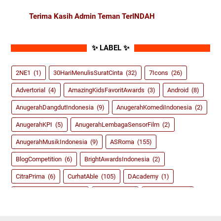
Terima Kasih Admin Teman TerINDAH
✨ LABEL ✨
2NE1
(1)
30HariMenulisSuratCinta
(32)
7Icons
(26)
Advertorial
(4)
AmazingKidsFavoritAwards
(3)
Android
(8)
AnugerahDangdutIndonesia
(9)
AnugerahKomediIndonesia
(2)
AnugerahKPI
(5)
AnugerahLembagaSensorFilm
(2)
AnugerahMusikIndonesia
(9)
ASRoma
(155)
BlogCompetition
(6)
BrightAwardsIndonesia
(2)
CitraPrima
(6)
CurhatAble
(105)
DAcademy
(1)
dahSyatAwardsRCTI
(8)
Dangdut
(59)
DidiKempot
(3)
FestivalFilmIndonesia
(2)
FIFA14
(2)
FIFA15
(4)