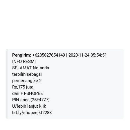
Pengirim:
+6285827654149 | 2020-11-24 05:54:51
INFO RESMI
SELAMAT No anda
terpilih sebagai
pemenang ke-2
Rp,175 juta
dari.PT-SHOPEE
PIN anda;(25F4777)
U/lebih lanjut klik
bit.ly/shopeejkt2288