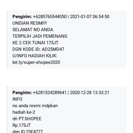
Pengirim:
+6285765544050 | 2021-01-07 06:54:50
UNDIAN RESMI!!!
SELAMAT NO ANDA
TERPILIH JADI PEMENANG
KE 2 CEK TUNAI 175JT
DGN KODE ID: AD25MD47
U/INFO HADIAH KILIK:
bit.ly/super-shopee2020
Pengirim:
+6281524289641 | 2020-12-28 13:33:21
INFO
no anda resmi mdpkan
hadiah ke-2
dri PT.SHOPEE
Rp.175JT
dgn ID:25F4777