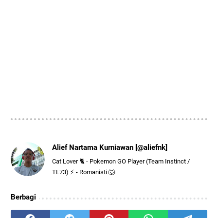
Alief Nartama Kurniawan [@aliefnk]
Cat Lover 🐈 - Pokemon GO Player (Team Instinct /
TL73) ⚡ - Romanisti 🐺
Berbagi