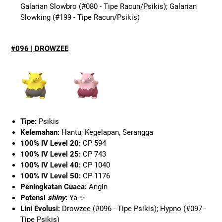
Galarian Slowbro (#080 - Tipe Racun/Psikis); Galarian
Slowking (#199 - Tipe Racun/Psikis)
#096 | DROWZEE
Tipe:
Psikis
Kelemahan:
Hantu, Kegelapan, Serangga
100% IV Level 20:
CP 594
100% IV Level 25:
CP 743
100% IV Level 40:
CP 1040
100% IV Level 50:
CP 1176
Peningkatan Cuaca:
Angin
Potensi
shiny
:
Ya ✨
Lini Evolusi:
Drowzee (#096 - Tipe Psikis); Hypno (#097 -
Tipe Psikis)