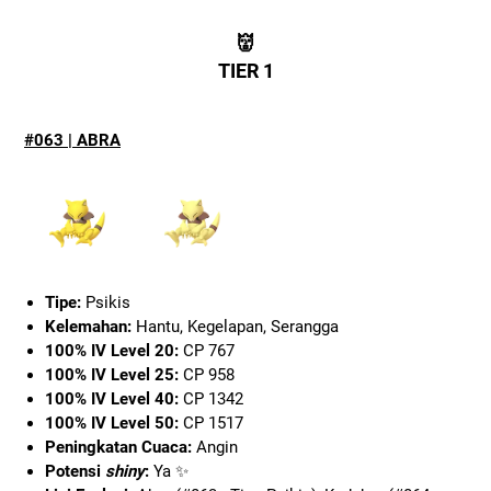
👹
TIER 1
#063 | ABRA
Tipe:
Psikis
Kelemahan:
Hantu, Kegelapan, Serangga
100% IV Level 20:
CP 767
100% IV Level 25:
CP 958
100% IV Level 40:
CP 1342
100% IV Level 50:
CP 1517
Peningkatan Cuaca:
Angin
Potensi
shiny
:
Ya ✨