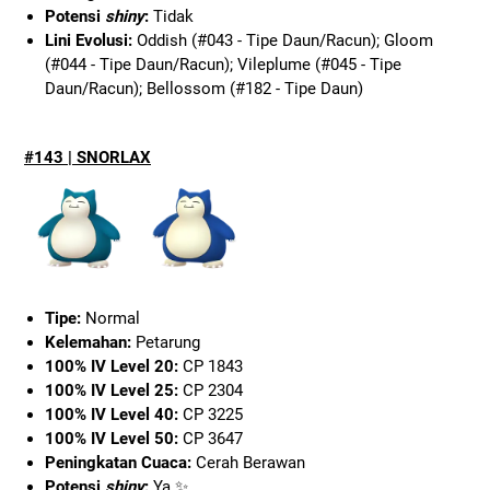
Potensi
shiny
:
Tidak
Lini Evolusi:
Oddish (#043 - Tipe Daun/Racun); Gloom
(#044 - Tipe Daun/Racun); Vileplume (#045 - Tipe
Daun/Racun); Bellossom (#182 - Tipe Daun)
#143 | SNORLAX
Tipe:
Normal
Kelemahan:
Petarung
100% IV Level 20:
CP 1843
100% IV Level 25:
CP 2304
100% IV Level 40:
CP 3225
100% IV Level 50:
CP 3647
Peningkatan Cuaca:
Cerah Berawan
Potensi
shiny
:
Ya ✨