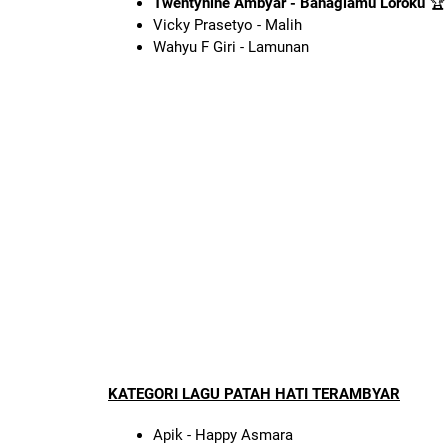
Twentynine Ambyar - Bahagiamu Loroku
🏆
Vicky Prasetyo - Malih
Wahyu F Giri - Lamunan
KATEGORI LAGU PATAH HATI TERAMBYAR
Apik - Happy Asmara