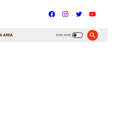
G AREA
!
🇮🇩