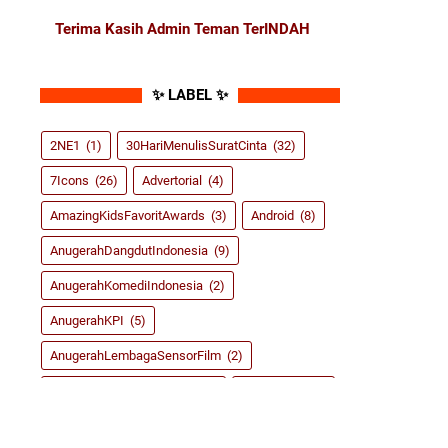
Terima Kasih Admin Teman TerINDAH
✨ LABEL ✨
2NE1
(1)
30HariMenulisSuratCinta
(32)
7Icons
(26)
Advertorial
(4)
AmazingKidsFavoritAwards
(3)
Android
(8)
AnugerahDangdutIndonesia
(9)
AnugerahKomediIndonesia
(2)
AnugerahKPI
(5)
AnugerahLembagaSensorFilm
(2)
AnugerahMusikIndonesia
(9)
ASRoma
(155)
BlogCompetition
(6)