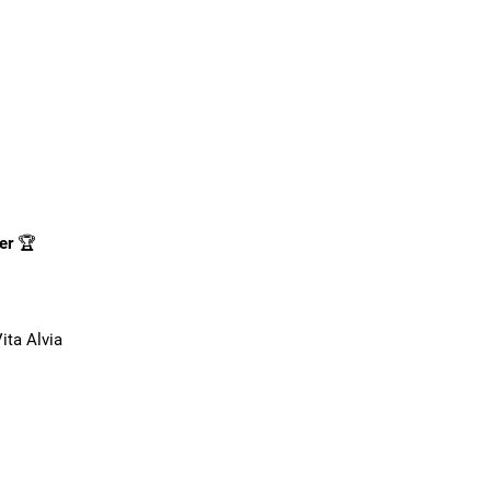
er
🏆
ita Alvia