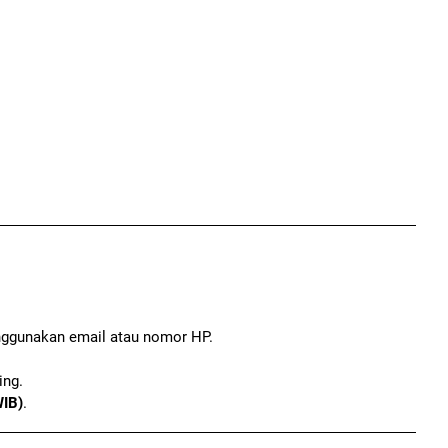
nggunakan email atau nomor HP.
ing.
WIB)
.