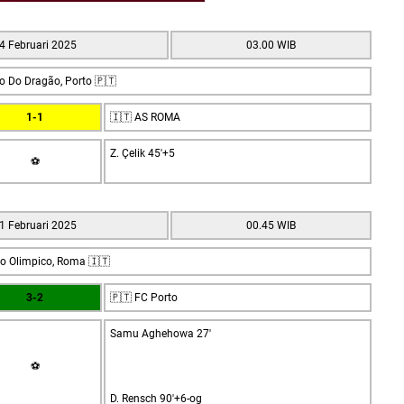
4 Februari 2025
03.00 WIB
io Do Dragão, Porto 🇵🇹
1-1
🇮🇹 AS ROMA
Z. Çelik 45'+5
⚽
1 Februari 2025
00.45 WIB
io Olimpico, Roma 🇮🇹
3-2
🇵🇹 FC Porto
Samu Aghehowa 27'
⚽
D. Rensch 90'+6-og