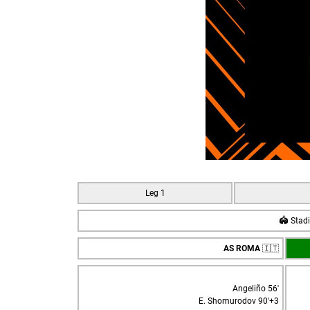
Leg 1
🏟️ Stad
AS ROMA
🇮🇹
Angeliño 56'
E. Shomurodov 90'+3