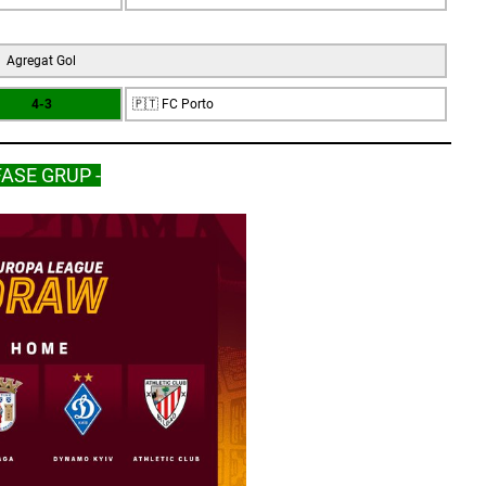
Agregat Gol
4-3
🇵🇹 FC Porto
FASE GRUP -