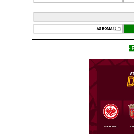
AS ROMA
🇮🇹
- 