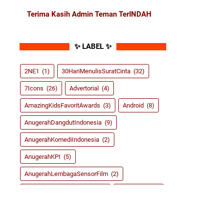
Terima Kasih Admin Teman TerINDAH
✨ LABEL ✨
2NE1
(1)
30HariMenulisSuratCinta
(32)
7Icons
(26)
Advertorial
(4)
AmazingKidsFavoritAwards
(3)
Android
(8)
AnugerahDangdutIndonesia
(9)
AnugerahKomediIndonesia
(2)
AnugerahKPI
(5)
AnugerahLembagaSensorFilm
(2)
AnugerahMusikIndonesia
(9)
ASRoma
(155)
BlogCompetition
(6)