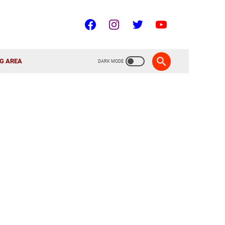
G AREA
A!!!
🇮🇩