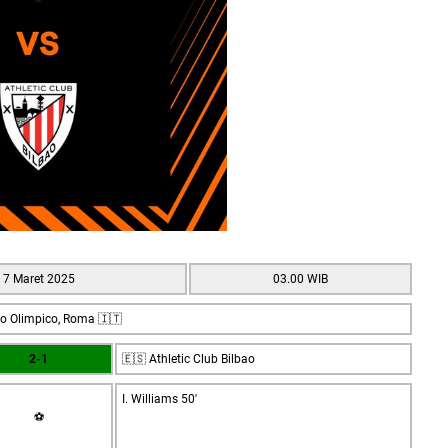
7 Maret 2025
03.00 WIB
io Olimpico, Roma 🇮🇹
2-1
🇪🇸 Athletic Club Bilbao
I. Williams 50'
⚽