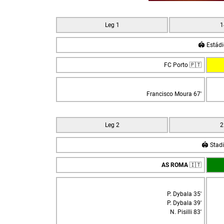
Leg 1
1
🏟️ Estád
FC Porto 🇵🇹
Francisco Moura 67'
Leg 2
2
🏟️ Stad
AS ROMA
🇮🇹
P. Dybala 35'
P. Dybala 39'
N. Pisilli 83'