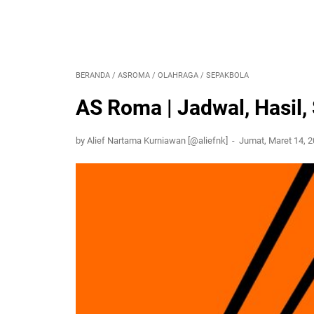
BERANDA
/
ASROMA
/
OLAHRAGA
/
SEPAKBOLA
AS Roma | Jadwal, Hasil, 
by Alief Nartama Kurniawan [@aliefnk]
Jumat, Maret 14, 