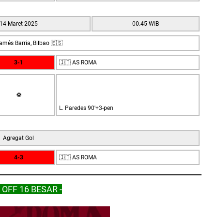
14 Maret 2025
00.45 WIB
amés Barria, Bilbao 🇪🇸
3-1
🇮🇹 AS ROMA
⚽
L. Paredes 90'+3-pen
Agregat Gol
4-3
🇮🇹 AS ROMA
 OFF 16 BESAR -