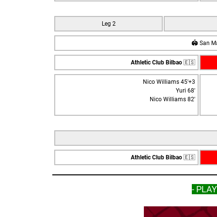
Leg 2
🏟️ San M
Athletic Club Bilbao
🇪🇸
Nico Williams 45'+3
Yuri 68'
Nico Williams 82'
Athletic Club Bilbao
🇪🇸
- PLAY