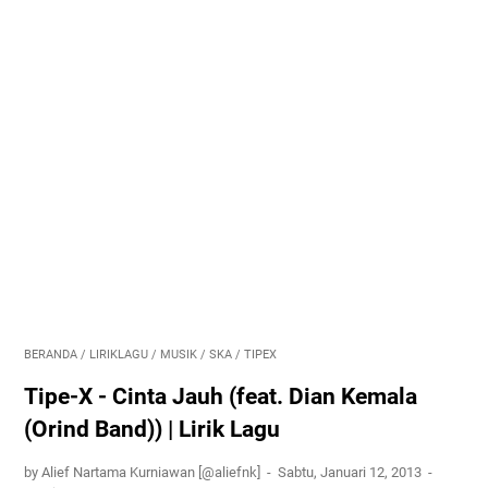
BERANDA
/
LIRIKLAGU
/
MUSIK
/
SKA
/
TIPEX
Tipe-X - Cinta Jauh (feat. Dian Kemala
(Orind Band)) | Lirik Lagu
by Alief Nartama Kurniawan [@aliefnk]
Sabtu, Januari 12, 2013