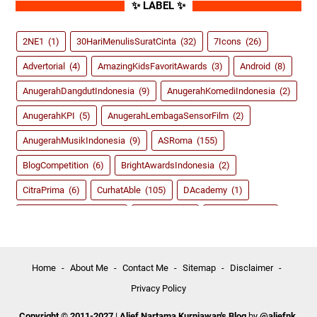
✨ LABEL ✨
2NE1
(1)
30HariMenulisSuratCinta
(32)
7Icons
(26)
Advertorial
(4)
AmazingKidsFavoritAwards
(3)
Android
(8)
AnugerahDangdutIndonesia
(9)
AnugerahKomediIndonesia
(2)
AnugerahKPI
(5)
AnugerahLembagaSensorFilm
(2)
AnugerahMusikIndonesia
(9)
ASRoma
(155)
BlogCompetition
(6)
BrightAwardsIndonesia
(2)
CitraPrima
(6)
CurhatAble
(105)
DAcademy
(1)
dahSyatAwardsRCTI
(8)
Dangdut
(59)
DidiKempot
(3)
FestivalFilmIndonesia
(2)
FIFA14
(2)
FIFA15
(4)
Game
(135)
Girlband
(39)
GirlsGeneration
(5)
Home
About Me
Contact Me
Sitemap
Disclaimer
Privacy Policy
HappyAsmara
(3)
InboxAwardsSCTV
(5)
IndahDewiPertiwi
(18)
IndonesiaKidsChoiceAwards
(3)
Copyright © 2011-2027
|
Alief Nartama Kurniawan's Blog
by
@aliefnk
.