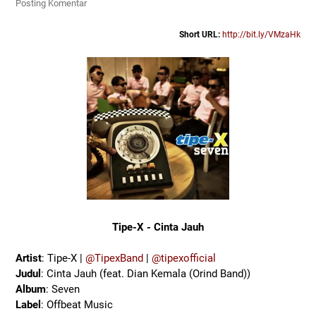
Posting Komentar
Short URL:
http://bit.ly/VMzaHk
Tipe-X - Cinta Jauh
Artist
: Tipe-X |
@TipexBand
|
@tipexofficial
Judul
: Cinta Jauh (feat. Dian Kemala (Orind Band))
Album
: Seven
Label
: Offbeat Music