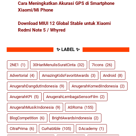
Cara Meningkatkan Akurasi GPS di Smartphone
Xiaomi/Mi Phone
Download MIUI 12 Global Stable untuk Xiaomi
Redmi Note 5 / Whyred
✨ LABEL ✨
2NE1
(1)
30HariMenulisSuratCinta
(32)
7Icons
(26)
Advertorial
(4)
AmazingKidsFavoritAwards
(3)
Android
(8)
AnugerahDangdutIndonesia
(9)
AnugerahKomediIndonesia
(2)
AnugerahKPI
(5)
AnugerahLembagaSensorFilm
(2)
AnugerahMusikIndonesia
(9)
ASRoma
(155)
BlogCompetition
(6)
BrightAwardsIndonesia
(2)
CitraPrima
(6)
CurhatAble
(105)
DAcademy
(1)