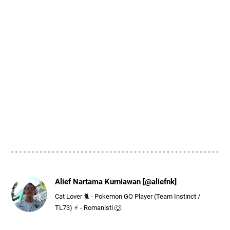
Alief Nartama Kurniawan [@aliefnk]
Cat Lover 🐈 - Pokemon GO Player (Team Instinct /
TL73) ⚡ - Romanisti 🐺