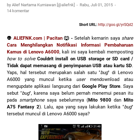
by Alief Nartama Kurniawan [@aliefnk]
Rabu, Juli 01, 2015
14 komentar
Short URL:
http://goo.gl/yrSQd2
👽
ALIEFNK.com | Pacitan
🐺 -
Setelah kemarin saya
share
Cara Menghilangkan Notifikasi Informasi Pembaharuan
Kamus di Lenovo A6000
, kali ini saya kembali memposting
how to solve
Couldn't install on USB storage or SD card /
Tidak dapat memasang di penyimpanan USB atau kartu SD
.
Yaps, hal tersebut merupakan salah satu "
bug
" di Lenovo
A6000 yang muncul ketika
user
mendownload atau
mengupdate aplikasi langsung dari
Google Play Store
. Saya
sebut "
bug
", karena saya belum pernah menemui pesan itu
pada
smartphone
saya sebelumnya (
Mito 9800
dan
Mito
A75 Fantasy 2
). Lalu, apa yang saya lakukan ketika "
bug
"
tersebut muncul di Lenovo A6000 saya?