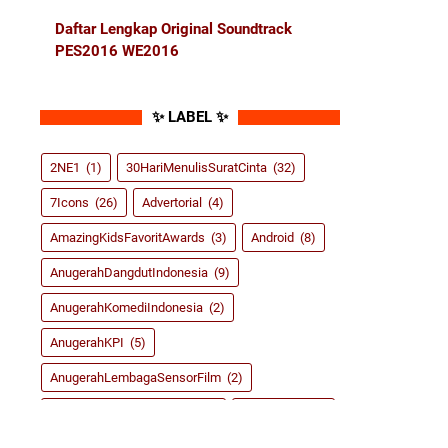
Daftar Lengkap Original Soundtrack
PES2016 WE2016
✨ LABEL ✨
2NE1
(1)
30HariMenulisSuratCinta
(32)
7Icons
(26)
Advertorial
(4)
AmazingKidsFavoritAwards
(3)
Android
(8)
AnugerahDangdutIndonesia
(9)
AnugerahKomediIndonesia
(2)
AnugerahKPI
(5)
AnugerahLembagaSensorFilm
(2)
AnugerahMusikIndonesia
(9)
ASRoma
(155)
BlogCompetition
(6)