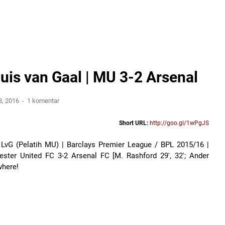
s van Gaal | MU 3-2 Arsenal
8, 2016
1 komentar
Short URL:
http://goo.gl/1wPgJS
LvG (Pelatih MU) | Barclays Premier League / BPL 2015/16 |
ster United FC 3-2 Arsenal FC [M. Rashford 29', 32'; Ander
where!