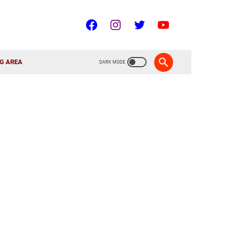
G AREA
!
🇮🇩