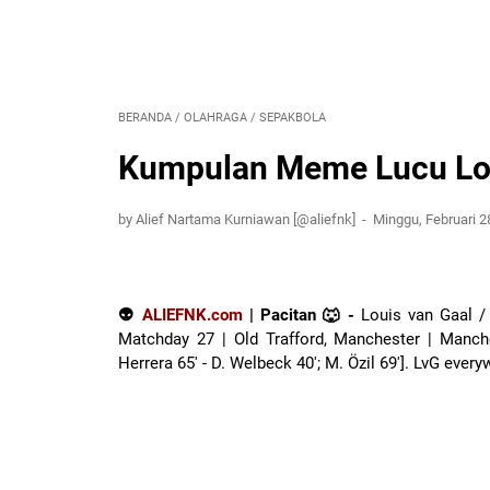
BERANDA
/
OLAHRAGA
/
SEPAKBOLA
Kumpulan Meme Lucu Loui
by Alief Nartama Kurniawan [@aliefnk]
Minggu, Februari 2
👽
ALIEFNK.com
| Pacitan 🐺 -
Louis van Gaal / 
Matchday 27 | Old Trafford, Manchester | Manche
Herrera 65' - D. Welbeck 40'; M. Özil 69']. LvG every