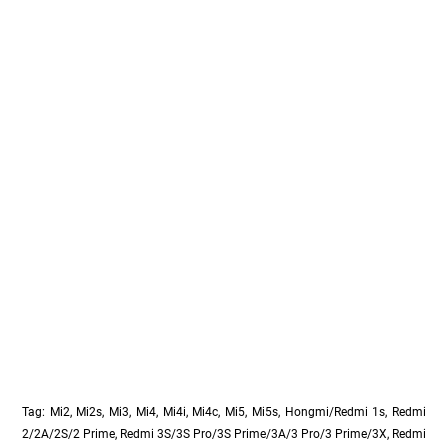
Tag: Mi2, Mi2s, Mi3, Mi4, Mi4i, Mi4c, Mi5, Mi5s, Hongmi/Redmi 1s, Redmi
2/2A/2S/2 Prime, Redmi 3S/3S Pro/3S Prime/3A/3 Pro/3 Prime/3X, Redmi