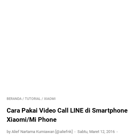
BERANDA
/
TUTORIAL
/
XIAOMI
Cara Pakai Video Call LINE di Smartphone
Xiaomi/Mi Phone
by Alief Nartama Kurniawan [@aliefnk]
Sabtu, Maret 12, 2016