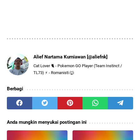
Alief Nartama Kurniawan [@aliefnk]
Cat Lover 🐈 - Pokemon GO Player (Team Instinct /
TL73) ⚡ - Romanisti 🐺
Berbagi
Anda mungkin menyukai postingan ini