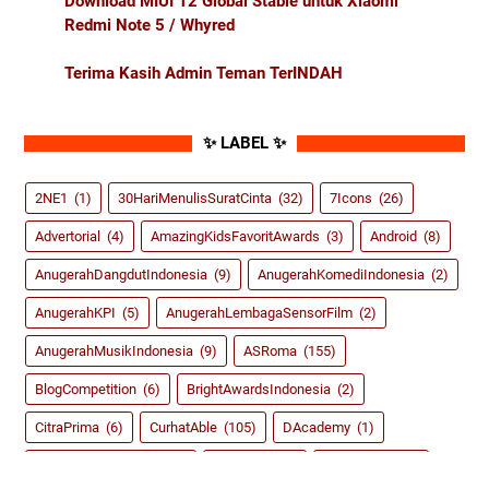
Download MIUI 12 Global Stable untuk Xiaomi
Redmi Note 5 / Whyred
Terima Kasih Admin Teman TerINDAH
✨ LABEL ✨
2NE1
(1)
30HariMenulisSuratCinta
(32)
7Icons
(26)
Advertorial
(4)
AmazingKidsFavoritAwards
(3)
Android
(8)
AnugerahDangdutIndonesia
(9)
AnugerahKomediIndonesia
(2)
AnugerahKPI
(5)
AnugerahLembagaSensorFilm
(2)
AnugerahMusikIndonesia
(9)
ASRoma
(155)
BlogCompetition
(6)
BrightAwardsIndonesia
(2)
CitraPrima
(6)
CurhatAble
(105)
DAcademy
(1)
dahSyatAwardsRCTI
(8)
Dangdut
(59)
DidiKempot
(3)