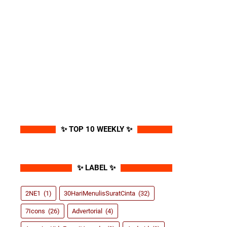
✨ TOP 10 WEEKLY ✨
✨ LABEL ✨
2NE1
(1)
30HariMenulisSuratCinta
(32)
7Icons
(26)
Advertorial
(4)