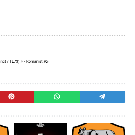
nct / TL73) ⚡ - Romanisti 🐺