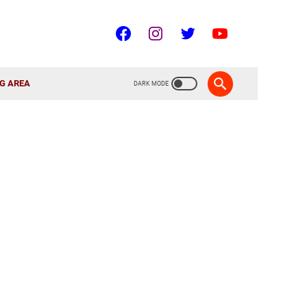
G AREA
ERDEKA!!!
🇮🇩