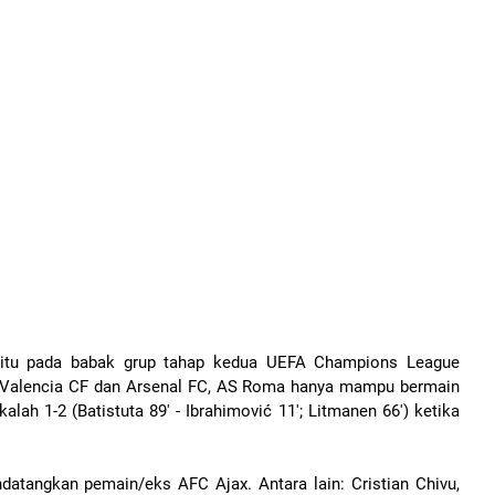
aitu pada babak grup tahap kedua UEFA Champions League
a Valencia CF dan Arsenal FC, AS Roma hanya mampu bermain
lah 1-2 (Batistuta 89' - Ibrahimović 11'; Litmanen 66') ketika
atangkan pemain/eks AFC Ajax. Antara lain: Cristian Chivu,