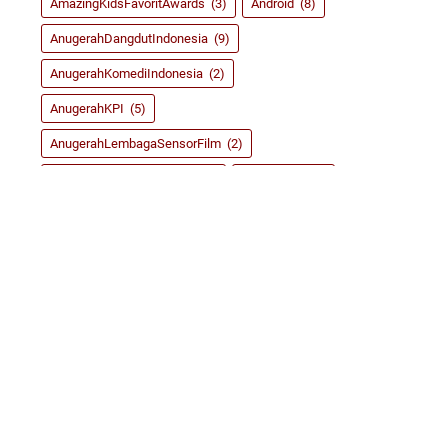
AmazingKidsFavoritAwards
(3)
Android
(8)
AnugerahDangdutIndonesia
(9)
AnugerahKomediIndonesia
(2)
AnugerahKPI
(5)
AnugerahLembagaSensorFilm
(2)
AnugerahMusikIndonesia
(9)
ASRoma
(155)
BlogCompetition
(6)
BrightAwardsIndonesia
(2)
CitraPrima
(6)
CurhatAble
(105)
DAcademy
(1)
dahSyatAwardsRCTI
(8)
Dangdut
(59)
DidiKempot
(3)
FestivalFilmIndonesia
(2)
FIFA14
(2)
FIFA15
(4)
Game
(135)
Girlband
(39)
GirlsGeneration
(5)