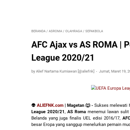
BERANDA
/
ASROMA
/
OLAHRAGA
/
SEPAKBOLA
AFC Ajax vs AS ROMA | P
League 2020/21
by Alief Nartama Kurniawan [@aliefnk]
Jumat, Maret 19, 
👽
ALIEFNK.com
| Magetan 🐺 -
Sukses melewati
League 2020/21
,
AS Roma
menemui lawan sulit d
Belanda yang juga finalis UEL edisi 2016/17,
AFC
besar Eropa yang sanggup menelurkan pemain muda