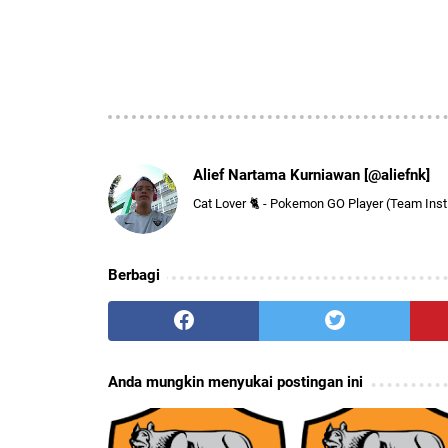
Alief Nartama Kurniawan [@aliefnk]
Cat Lover 🐈 - Pokemon GO Player (Team Insti
Berbagi
Anda mungkin menyukai postingan ini