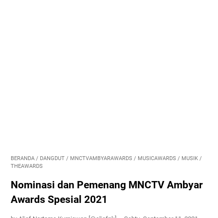
BERANDA
/
DANGDUT
/
MNCTVAMBYARAWARDS
/
MUSICAWARDS
/
MUSIK
/
THEAWARDS
Nominasi dan Pemenang MNCTV Ambyar
Awards Spesial 2021