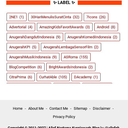
✨ LABEL ✨
2NE1
(1)
30HariMenulisSuratCinta
(32)
7Icons
(26)
Advertorial
(4)
AmazingKidsFavoritAwards
(3)
Android
(8)
AnugerahDangdutIndonesia
(9)
AnugerahKomediIndonesia
(2)
AnugerahKPI
(5)
AnugerahLembagaSensorFilm
(2)
AnugerahMusikIndonesia
(9)
ASRoma
(155)
BlogCompetition
(6)
BrightAwardsIndonesia
(2)
CitraPrima
(6)
CurhatAble
(105)
DAcademy
(1)
dahSyatAwardsRCTI
(8)
Dangdut
(59)
DidiKempot
(3)
FestivalFilmIndonesia
(2)
FIFA14
(2)
FIFA15
(4)
Game
(135)
Girlband
(39)
GirlsGeneration
(5)
Home
About Me
Contact Me
Sitemap
Disclaimer
Privacy Policy
HappyAsmara
(3)
InboxAwardsSCTV
(5)
IndahDewiPertiwi
(18)
IndonesiaKidsChoiceAwards
(3)
Copyright © 2011-2027
|
Alief Nartama Kurniawan's Blog
by
@aliefnk
.