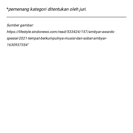
*
pemenang kategori ditentukan oleh juri.
Sumber gambar:
https://lifestyle.sindonews.com/read/533424/157/ambyar-awards-
spesial-2021-tempat-berkumpulnya-musisi-dan-sobat-ambyar-
1630937354"