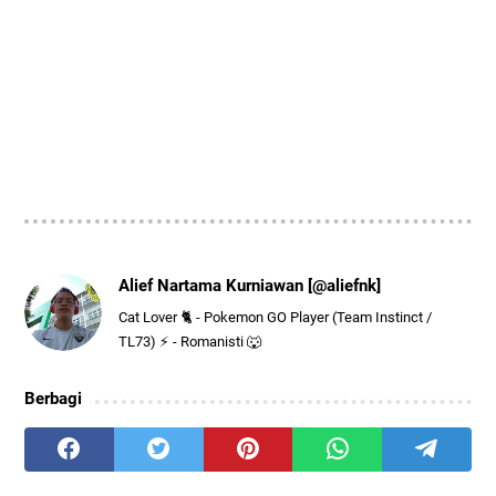
Alief Nartama Kurniawan [@aliefnk]
Cat Lover 🐈 - Pokemon GO Player (Team Instinct /
TL73) ⚡ - Romanisti 🐺
Berbagi