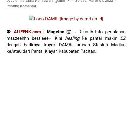
by Alief Nartama Kurniawan [@aliefnk]
Selasa, Maret 01, 2022
Posting Komentar
👽
ALIEFNK.com
| Magetan 🐺 -
Dikasih info perjalanan
maszeehhh bestieee~ Kini
healing
ke pantai makin
EZ
dengan hadirnya trayek DAMRI jurusan Stasiun Madiun
ke/atau dari Pantai Klayar, Kabupaten Pacitan.