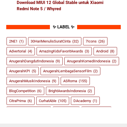
Download MIUI 12 Global Stable untuk Xiaomi
Redmi Note 5 / Whyred
✨ LABEL ✨
2NE1
(1)
30HariMenulisSuratCinta
(32)
7Icons
(26)
Advertorial
(4)
AmazingKidsFavoritAwards
(3)
Android
(8)
AnugerahDangdutIndonesia
(9)
AnugerahKomediIndonesia
(2)
AnugerahKPI
(5)
AnugerahLembagaSensorFilm
(2)
AnugerahMusikIndonesia
(9)
ASRoma
(155)
BlogCompetition
(6)
BrightAwardsIndonesia
(2)
CitraPrima
(6)
CurhatAble
(105)
DAcademy
(1)
dahSyatAwardsRCTI
(8)
Dangdut
(59)
DidiKempot
(3)
FestivalFilmIndonesia
(2)
FIFA14
(2)
FIFA15
(4)