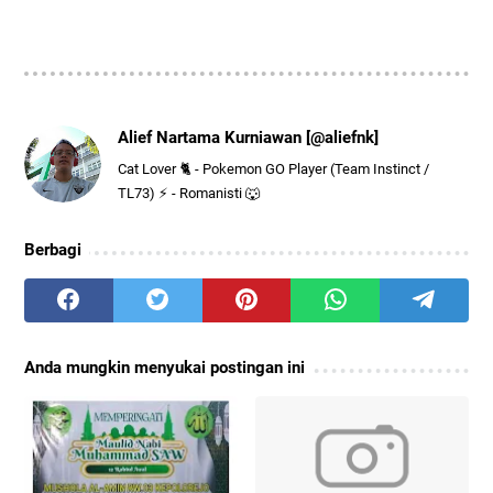
Alief Nartama Kurniawan [@aliefnk]
Cat Lover 🐈 - Pokemon GO Player (Team Instinct /
TL73) ⚡ - Romanisti 🐺
Berbagi
Anda mungkin menyukai postingan ini