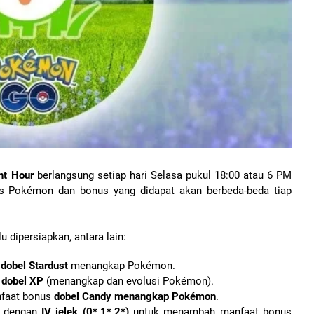
ht Hour
berlangsung setiap hari Selasa pukul 18:00 atau 6 PM
is Pokémon dan bonus yang didapat akan berbeda-beda tiap
 dipersiapkan, antara lain:
s
dobel Stardust
menangkap Pokémon.
s
dobel XP
(menangkap dan evolusi Pokémon).
faat bonus
dobel Candy menangkap Pokémon
.
dengan
IV jelek (0*,1*,2*)
untuk menambah manfaat bonus