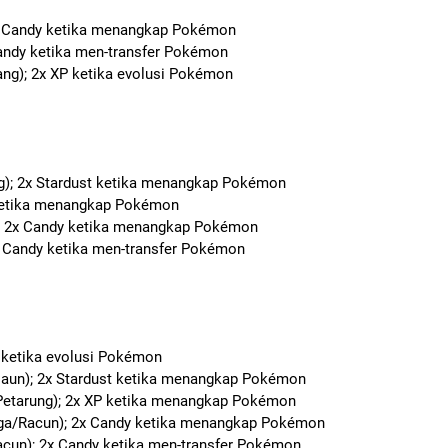
 2x Candy ketika menangkap Pokémon
Candy ketika men-transfer Pokémon
ng); 2x XP ketika evolusi Pokémon
ng); 2x Stardust ketika menangkap Pokémon
 ketika menangkap Pokémon
); 2x Candy ketika menangkap Pokémon
 Candy ketika men-transfer Pokémon
P ketika evolusi Pokémon
Daun); 2x Stardust ketika menangkap Pokémon
/Petarung); 2x XP ketika menangkap Pokémon
gga/Racun); 2x Candy ketika menangkap Pokémon
acun); 2x Candy ketika men-transfer Pokémon