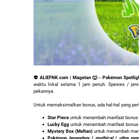
👽 ALIEFNK.com | Magetan 🐺 -
Pokémon Spotlig
waktu lokal selama 1 jam penuh. Spesies / jen
pekannya.
Untuk memaksimalkan bonus, ada hal-hal yang perlu
Star Piece
untuk menambah manfaat bonu
Lucky Egg
untuk menambah manfaat bonu
Mystery Box (Meltan)
untuk menambah man
Pokémon
legendary
/
mythical
/
ultra rare