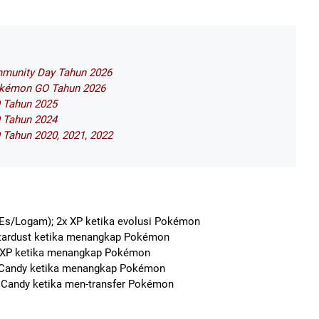
munity Day Tahun 2026
okémon GO Tahun 2026
 Tahun 2025
 Tahun 2024
Tahun 2020, 2021, 2022
 Es/Logam); 2x XP ketika evolusi Pokémon
x Stardust ketika menangkap Pokémon
x XP ketika menangkap Pokémon
2x Candy ketika menangkap Pokémon
 2x Candy ketika men-transfer Pokémon