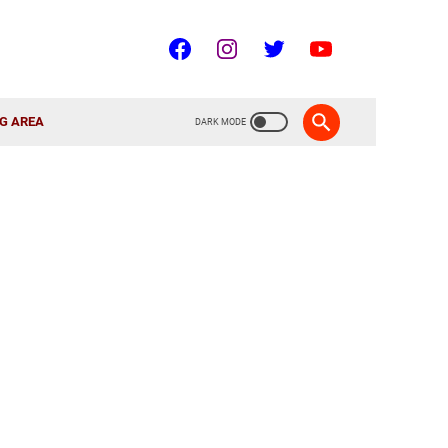
G AREA
IAWAN - ALIEFNK.COM