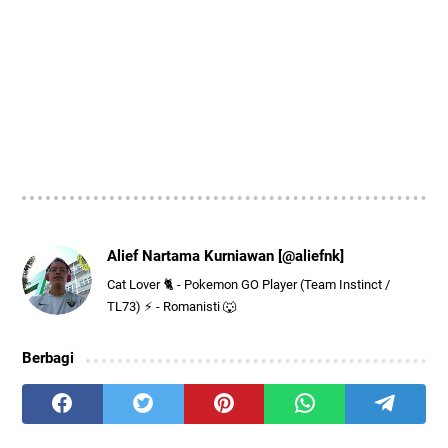
Alief Nartama Kurniawan [@aliefnk]
Cat Lover 🐈 - Pokemon GO Player (Team Instinct /
TL73) ⚡ - Romanisti 🐺
Berbagi