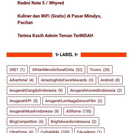
Redmi Note 5 / Whyred
Kuliner dan WiFi (Gratis) di Pasar Minulyo,
Pacitan
Terima Kasih Admin Teman TerINDAH
✨ LABEL ✨
2NE1
(1)
30HariMenulisSuratCinta
(32)
7Icons
(26)
Advertorial
(4)
AmazingKidsFavoritAwards
(3)
Android
(8)
AnugerahDangdutIndonesia
(9)
AnugerahKomediIndonesia
(2)
AnugerahKPI
(5)
AnugerahLembagaSensorFilm
(2)
AnugerahMusikIndonesia
(9)
ASRoma
(155)
BlogCompetition
(6)
BrightAwardsIndonesia
(2)
CitraPrima
(6)
CurhatAble
(105)
DAcademy
(1)