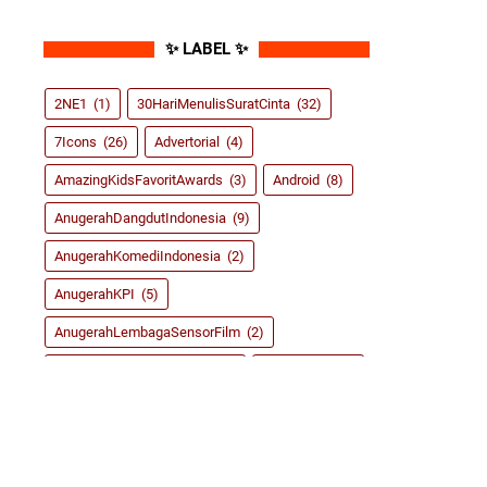
✨ LABEL ✨
2NE1
(1)
30HariMenulisSuratCinta
(32)
7Icons
(26)
Advertorial
(4)
AmazingKidsFavoritAwards
(3)
Android
(8)
AnugerahDangdutIndonesia
(9)
AnugerahKomediIndonesia
(2)
AnugerahKPI
(5)
AnugerahLembagaSensorFilm
(2)
AnugerahMusikIndonesia
(9)
ASRoma
(155)
BlogCompetition
(6)
BrightAwardsIndonesia
(2)
CitraPrima
(6)
CurhatAble
(105)
DAcademy
(1)