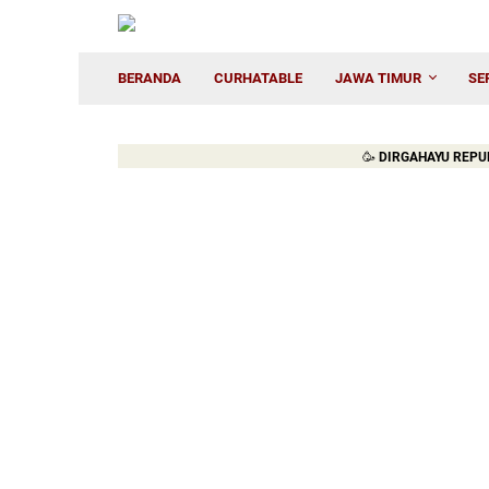
BERANDA
CURHATABLE
JAWA TIMUR
SE
🥳
DIRGAHAYU REPUBLIK IN