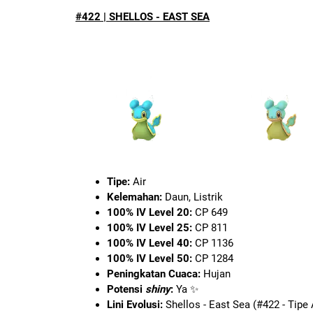
#422 | SHELLOS - EAST SEA
Tipe:
Air
Kelemahan:
Daun, Listrik
100% IV Level 20:
CP 649
100% IV Level 25:
CP 811
100% IV Level 40:
CP 1136
100% IV Level 50:
CP 1284
Peningkatan Cuaca:
Hujan
Potensi
shiny
:
Ya ✨
Lini Evolusi:
Shellos - East Sea (#422 - Tipe 