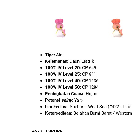
Tipe:
Air
Kelemahan:
Daun, Listrik
100% IV Level 20:
CP 649
100% IV Level 25:
CP 811
100% IV Level 40:
CP 1136
100% IV Level 50:
CP 1284
Peningkatan Cuaca:
Hujan
Potensi
shiny
:
Ya ✨
Lini Evolusi:
Shellos - West Sea (#422 - Tipe 
Ketersediaan:
Belahan Bumi Barat / Wester
#677 | ESPURR