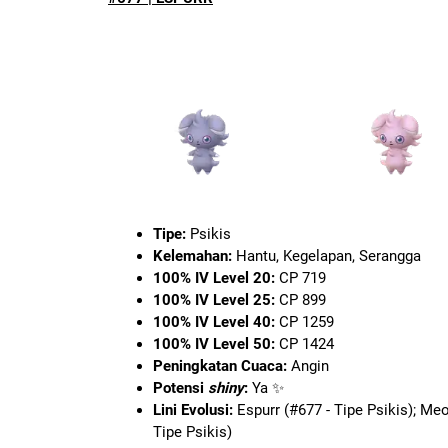
Tipe:
Psikis
Kelemahan:
Hantu, Kegelapan, Serangga
100% IV Level 20:
CP 719
100% IV Level 25:
CP 899
100% IV Level 40:
CP 1259
100% IV Level 50:
CP 1424
Peningkatan Cuaca:
Angin
Potensi
shiny
:
Ya ✨
Lini Evolusi:
Espurr (#677 - Tipe Psikis); Meo
Tipe Psikis)