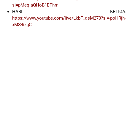
si=pMeqlaQHoB1EThrr
HARI KETIGA:
https://www.youtube.com/live/LkbF_qsM270?si=-poHRjh-
xMS4izgC