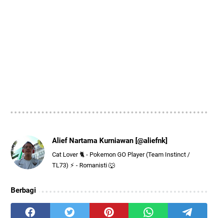
Alief Nartama Kurniawan [@aliefnk]
Cat Lover 🐈 - Pokemon GO Player (Team Instinct /
TL73) ⚡ - Romanisti 🐺
Berbagi